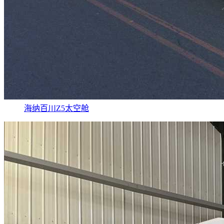
海纳百川Z5太空舱