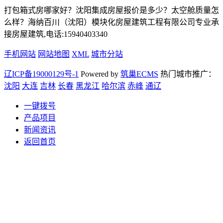
打包箱式房哪家好？沈阳集成房屋报价是多少？太空舱质量怎
么样？海纳百川（沈阳）模块化房屋建筑工程有限公司专业承
接房屋建筑,电话:15940403340
手机网站
网站地图
XML
城市分站
辽ICP备19000129号-1
Powered by
筑巢ECMS
热门城市推广：
沈阳
大连
吉林
长春
黑龙江
哈尔滨
赤峰
通辽
一键拨号
产品项目
新闻资讯
返回首页